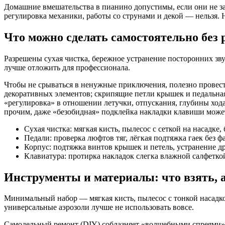
Домашние вмешательства в пианино допустимы, если они не зат
регулировка механики, работы со струнами и декой — нельзя.
Что можно сделать самостоятельно без 
Разрешены сухая чистка, бережное устранение посторонних зву
лучше отложить для профессионала.
Чтобы не срываться в ненужные приключения, полезно провест
декоративных элементов; скрипящие петли крышек и педальная т
«регулировка» в отношении летучки, отпускания, глубины хода
прочим, даже «безобидная» подклейка накладки клавиши может 
Сухая чистка: мягкая кисть, пылесос с сеткой на насадке,
Педали: проверка люфтов тяг, лёгкая подтяжка гаек без ф
Корпус: подтяжка винтов крышек и петель, устранение др
Клавиатура: протирка накладок слегка влажной салфеткой
Инструменты и материалы: что взять, а
Минимальный набор — мягкая кисть, пылесос с тонкой насадко
универсальные аэрозоли лучше не использовать вовсе.
Самодельный ремонт (DIY) соблазняет «волшебными спреями» 