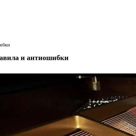
шибки
равила и антиошибки