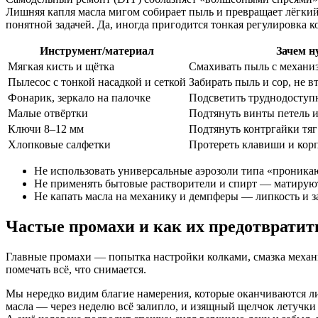
Лишняя капля масла мигом собирает пыль и превращает лёгкий
понятной задачей. Да, иногда пригодится тонкая регулировка к
Инструмент/материал
Зачем н
Мягкая кисть и щётка
Смахивать пыль с механи
Пылесос с тонкой насадкой и сеткой
Забирать пыль и сор, не в
Фонарик, зеркало на палочке
Подсветить труднодоступ
Малые отвёртки
Подтянуть винты петель 
Ключи 8–12 мм
Подтянуть контргайки тяг
Хлопковые салфетки
Протереть клавиши и кор
Не использовать универсальные аэрозоли типа «проника
Не применять бытовые растворители и спирт — матируют
Не капать масла на механику и демпферы — липкость и 
Частые промахи и как их предотвратит
Главные промахи — попытка настройки колками, смазка механик
помечать всё, что снимается.
Мы нередко видим благие намерения, которые оканчиваются лиш
масла — через неделю всё залипло, и изящный щелчок летучки 