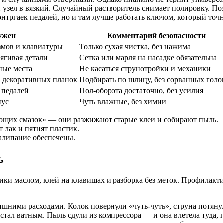
 узел в вязкий. Случайный растворитель снимает полировку. По
онтргаек педалей, но и там лучше работать ключом, который точн
ужен
Комментарий безопасности
змов и клавиатуры
Только сухая чистка, без нажима
тягивая детали
Сетка или марля на насадке обязательна
ные места
Не касаться струнотройки и механики
и декоративных планок
Подбирать по шлицу, без сорванных голо
 педалей
Пол-оборота достаточно, без усилия
пус
Чуть влажные, без химии
ющих смазок» — они разжижают старые клеи и собирают пыль.
 лак и пятнят пластик.
залипание обеспечены.
ь
и маслом, клей на клавишах и разборка без меток. Профилактика
ними расходами. Колок повернули «чуть‑чуть», струна потянула 
стал ватным. Пыль сдули из компрессора — и она влетела туда,