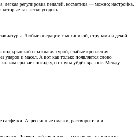
а, лёгкая регулировка педалей, косметика — можно; настройка,
которые так легко угодить.
 клавиатуры. Любые операции с механикой, струнами и декой
я под крышкой и за клавиатурой; слабые крепления
з ударов и масел. А вот как только появляется слово
колком срывает посадку, и струна уйдёт вразнос. Между
е салфетки. Агрессивные смазки, растворители и
ьности. Дерево, войлок и лак — материалы капризные.