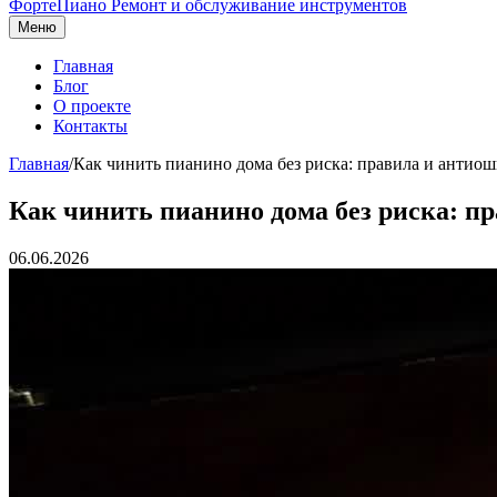
ФортеПиано
Ремонт и обслуживание инструментов
Меню
Главная
Блог
О проекте
Контакты
Главная
/
Как чинить пианино дома без риска: правила и антио
Как чинить пианино дома без риска: п
06.06.2026